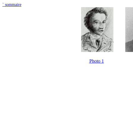
`
sommaire
Photo 1