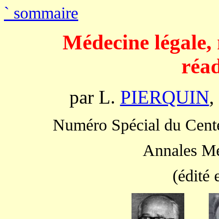
`
sommaire
Médecine légale, 
réa
par L.
PIERQUIN
,
Numéro Spécial du Cente
Annales Mé
(édité 