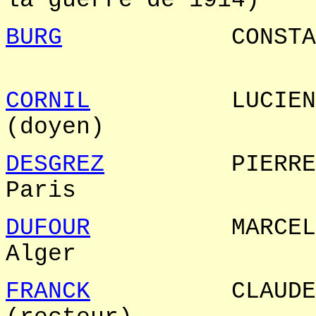
la guerre d
BURG
CONSTANT P
CORNIL
LUCIEN M
(doyen
DESGREZ
PIER
Pari
DUFOUR
MARC
Alge
FRANCK
CLAUDE D