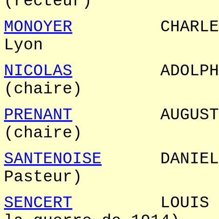
(recteur
MONOYER
CHARL
Lyo
NICOLAS
ADOLPHE
(ch
PRENANT
AUGUSTE
(chair
SANTENOISE
DANIEL 
Pasteur)
SENCERT
LOUIS St