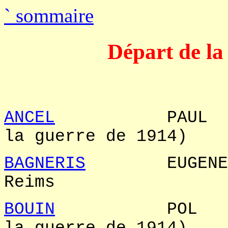
`
sommaire
Départ de la
ANCEL
PAUL Stra
la guerre d
BAGNERIS
EUGE
Reim
BOUIN
POL Stra